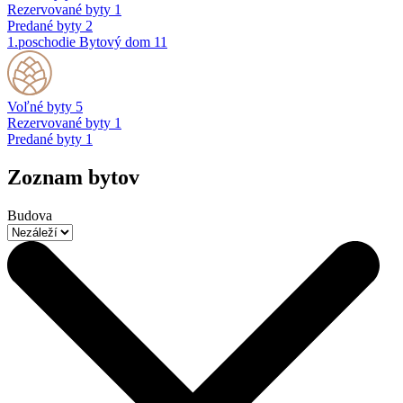
Rezervované byty
1
Predané byty
2
1.poschodie
Bytový dom 11
Voľné byty
5
Rezervované byty
1
Predané byty
1
Zoznam bytov
Budova