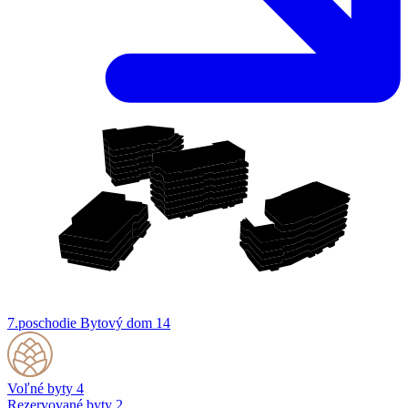
7.poschodie
Bytový dom 14
Voľné byty
4
Rezervované byty
2