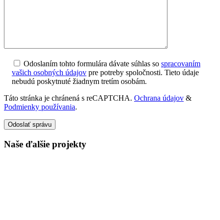
Odoslaním tohto formulára dávate súhlas so
spracovaním
vašich osobných údajov
pre potreby spoločnosti. Tieto údaje
nebudú poskytnuté žiadnym tretím osobám.
Táto stránka je chránená s reCAPTCHA.
Ochrana údajov
&
Podmienky používania
.
Odoslať správu
Naše ďalšie projekty