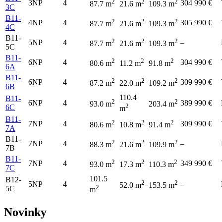
2
2
2
3NP
4
304 990 €
87.7 m
21.6 m
109.3 m
3C
B11-
2
2
2
4NP
4
305 990 €
87.7 m
21.6 m
109.3 m
4C
B11-
2
2
2
5NP
4
–
87.7 m
21.6 m
109.3 m
5C
B11-
2
2
2
6NP
4
304 990 €
80.6 m
11.2 m
91.8 m
6A
B11-
2
2
2
6NP
4
309 990 €
87.2 m
22.0 m
109.2 m
6B
110.4
B11-
2
2
6NP
4
389 990 €
93.0 m
203.4 m
2
6C
m
B11-
2
2
2
7NP
4
309 990 €
80.6 m
10.8 m
91.4 m
7A
B11-
2
2
2
7NP
4
–
88.3 m
21.6 m
109.9 m
7B
B11-
2
2
2
7NP
4
349 990 €
93.0 m
17.3 m
110.3 m
7C
101.5
B12-
2
2
5NP
4
–
52.0 m
153.5 m
2
5C
m
Novinky