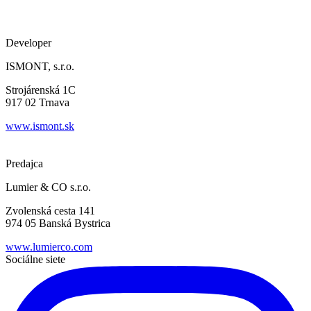
Developer
ISMONT, s.r.o.
Strojárenská 1C
917 02 Trnava
www.ismont.sk
Predajca
Lumier & CO s.r.o.
Zvolenská cesta 141
974 05 Banská Bystrica
www.lumierco.com
Sociálne siete