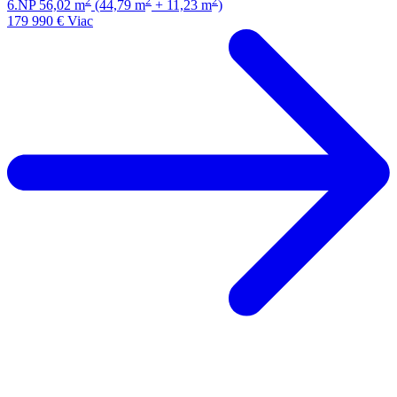
2
2
2
6.NP
56,02 m
(44,79 m
+ 11,23 m
)
179 990 €
Viac