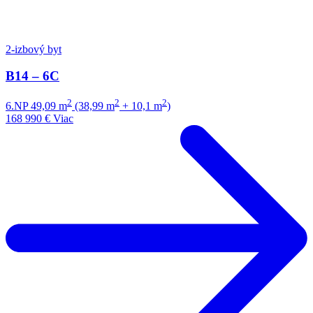
2-izbový byt
B14 – 6C
2
2
2
6.NP
49,09 m
(38,99 m
+ 10,1 m
)
168 990 €
Viac