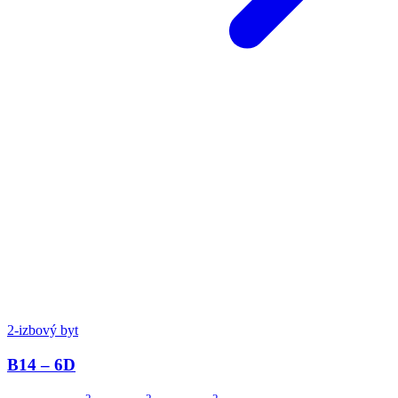
2-izbový byt
B14 – 6D