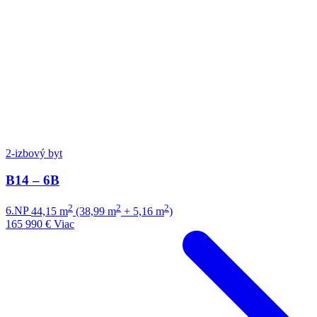
2-izbový byt
B14 – 6B
2
2
2
6.NP
44,15 m
(38,99 m
+ 5,16 m
)
165 990 €
Viac