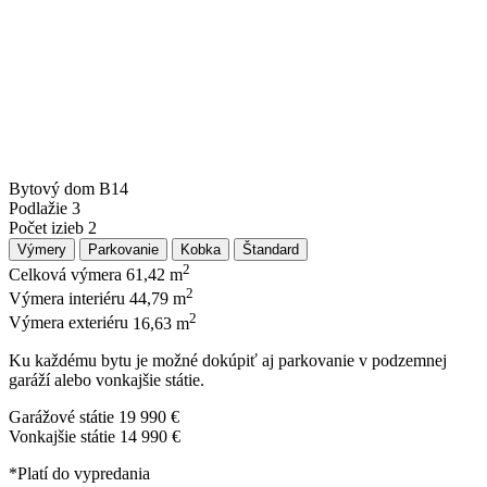
Bytový dom
B14
Podlažie
3
Počet izieb
2
Výmery
Parkovanie
Kobka
Štandard
2
Celková výmera
61,42 m
2
Výmera interiéru
44,79 m
2
Výmera exteriéru
16,63 m
Ku každému bytu je možné dokúpiť aj parkovanie v podzemnej
garáží alebo vonkajšie státie.
Garážové státie
19 990 €
Vonkajšie státie
14 990 €
*Platí do vypredania