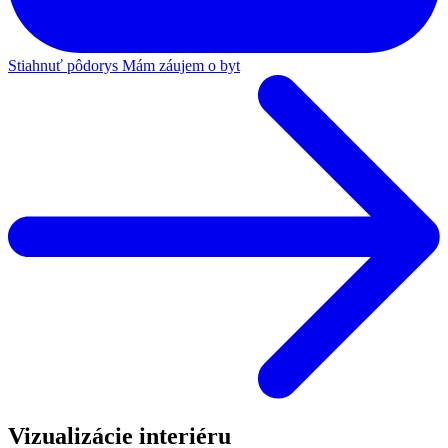
Stiahnuť pôdorys
Mám záujem o byt
Vizualizácie interiéru