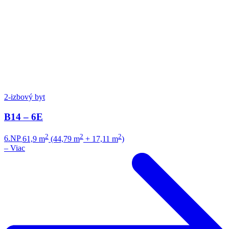
2-izbový byt
B14 – 6E
2
2
2
6.NP
61,9 m
(44,79 m
+ 17,11 m
)
–
Viac