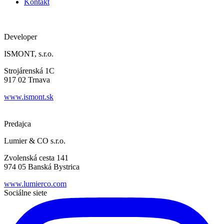
Kontakt
Developer
ISMONT, s.r.o.
Strojárenská 1C
917 02 Trnava
www.ismont.sk
Predajca
Lumier & CO s.r.o.
Zvolenská cesta 141
974 05 Banská Bystrica
www.lumierco.com
Sociálne siete