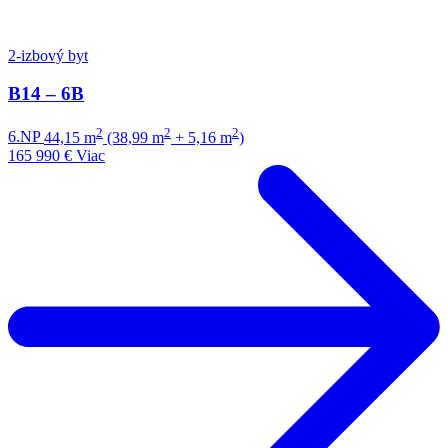
2-izbový byt
B14 – 6B
2
2
2
6.NP
44,15 m
(38,99 m
+ 5,16 m
)
165 990 €
Viac