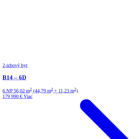
2-izbový byt
B14 – 6D
2
2
2
6.NP
56,02 m
(44,79 m
+ 11,23 m
)
179 990 €
Viac