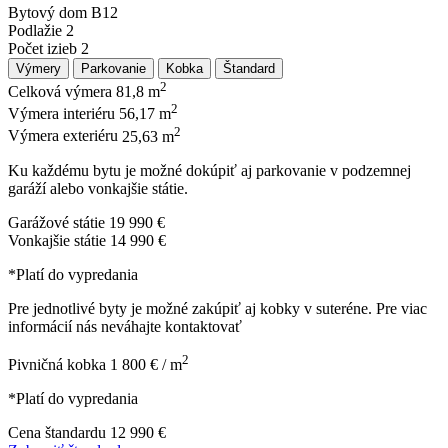
Bytový dom
B12
Podlažie
2
Počet izieb
2
Výmery
Parkovanie
Kobka
Štandard
2
Celková výmera
81,8 m
2
Výmera interiéru
56,17 m
2
Výmera exteriéru
25,63 m
Ku každému bytu je možné dokúpiť aj parkovanie v podzemnej
garáží alebo vonkajšie státie.
Garážové státie
19 990 €
Vonkajšie státie
14 990 €
*Platí do vypredania
Pre jednotlivé byty je možné zakúpiť aj kobky v suteréne. Pre viac
informácií nás neváhajte kontaktovať
2
Pivničná kobka
1 800 € / m
*Platí do vypredania
Cena štandardu
12 990 €