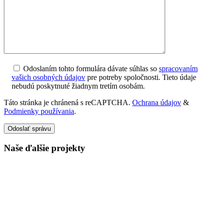
Odoslaním tohto formulára dávate súhlas so
spracovaním
vašich osobných údajov
pre potreby spoločnosti. Tieto údaje
nebudú poskytnuté žiadnym tretím osobám.
Táto stránka je chránená s reCAPTCHA.
Ochrana údajov
&
Podmienky používania
.
Odoslať správu
Naše ďalšie projekty