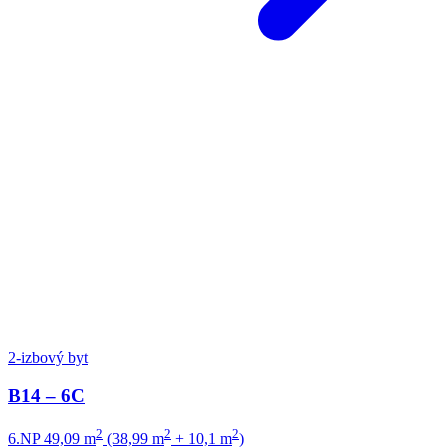
2-izbový byt
B14 – 6C
2
2
2
6.NP
49,09 m
(38,99 m
+ 10,1 m
)