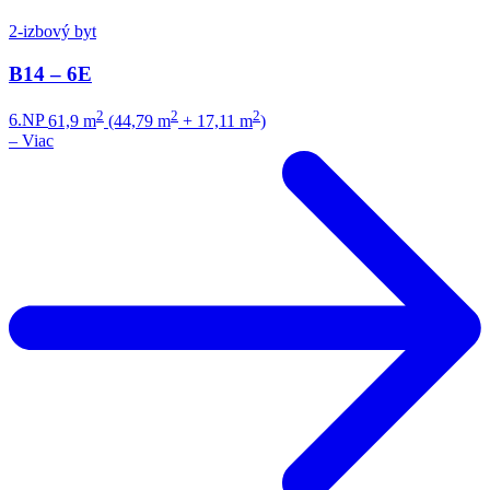
2-izbový byt
B14 – 6E
2
2
2
6.NP
61,9 m
(44,79 m
+ 17,11 m
)
–
Viac