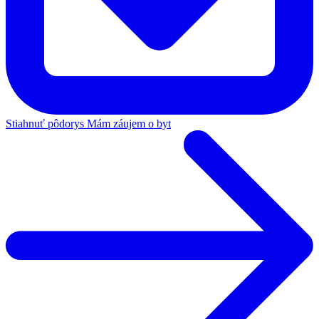
Stiahnuť pôdorys
Mám záujem o byt