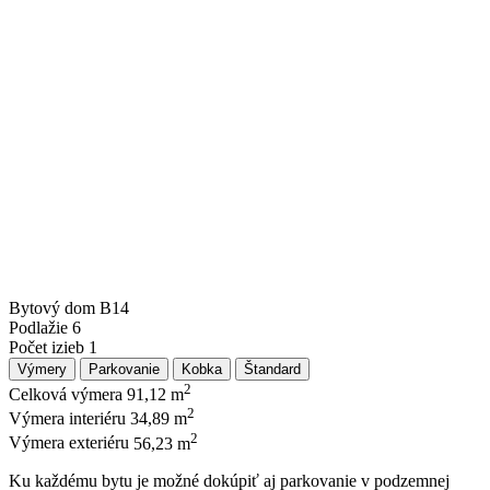
Bytový dom
B14
Podlažie
6
Počet izieb
1
Výmery
Parkovanie
Kobka
Štandard
2
Celková výmera
91,12 m
2
Výmera interiéru
34,89 m
2
Výmera exteriéru
56,23 m
Ku každému bytu je možné dokúpiť aj parkovanie v podzemnej