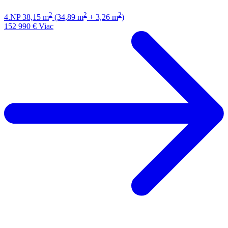
2
2
2
4.NP
38,15 m
(34,89 m
+ 3,26 m
)
152 990 €
Viac