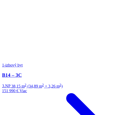
1-izbový byt
B14 – 3C
2
2
2
3.NP
38,15 m
(34,89 m
+ 3,26 m
)
151 990 €
Viac