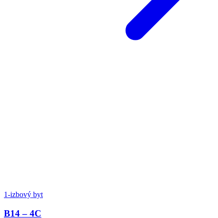
1-izbový byt
B14 – 4C