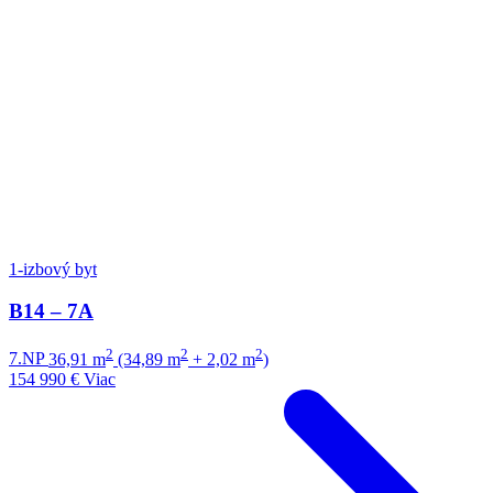
1-izbový byt
B14 – 7A
2
2
2
7.NP
36,91 m
(34,89 m
+ 2,02 m
)
154 990 €
Viac