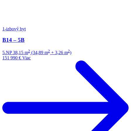
1-izbový byt
B14 – 5B
2
2
2
5.NP
38,15 m
(34,89 m
+ 3,26 m
)
151 990 €
Viac