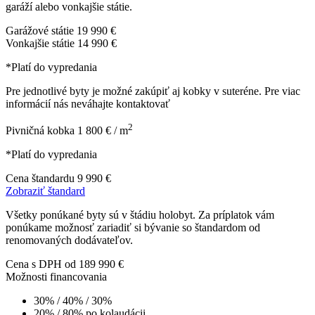
garáží alebo vonkajšie státie.
Garážové státie
19 990 €
Vonkajšie státie
14 990 €
*Platí do vypredania
Pre jednotlivé byty je možné zakúpiť aj kobky v suteréne. Pre viac
informácií nás neváhajte kontaktovať
2
Pivničná kobka
1 800 € / m
*Platí do vypredania
Cena štandardu
9 990 €
Zobraziť štandard
Všetky ponúkané byty sú v štádiu holobyt. Za príplatok vám
ponúkame možnosť zariadiť si bývanie so štandardom od
renomovaných dodávateľov.
Cena s DPH
od 189 990 €
Možnosti financovania
30% / 40% / 30%
20% / 80% po kolaudácii