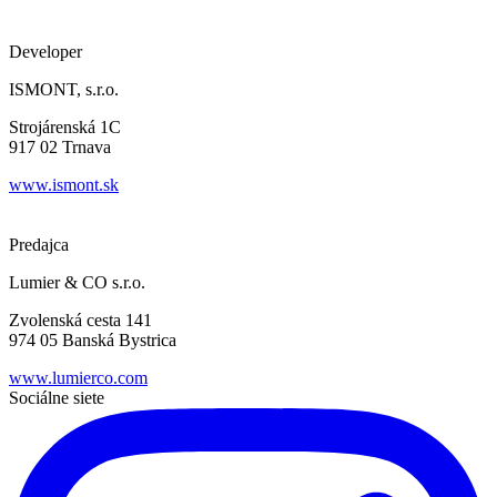
Developer
ISMONT, s.r.o.
Strojárenská 1C
917 02 Trnava
www.ismont.sk
Predajca
Lumier & CO s.r.o.
Zvolenská cesta 141
974 05 Banská Bystrica
www.lumierco.com
Sociálne siete