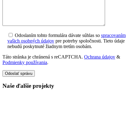
Odoslaním tohto formulára dávate súhlas so
spracovaním
vašich osobných údajov
pre potreby spoločnosti. Tieto údaje
nebudú poskytnuté žiadnym tretím osobám.
Táto stránka je chránená s reCAPTCHA.
Ochrana údajov
&
Podmienky používania
.
Odoslať správu
Naše ďalšie projekty