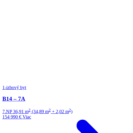
1-izbový byt
B14 – 7A
2
2
2
7.NP
36,91 m
(34,89 m
+ 2,02 m
)
154 990 €
Viac