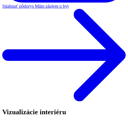
Stiahnuť pôdorys
Mám záujem o byt
Vizualizácie interiéru