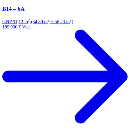
B14 – 6A
2
2
2
6.NP
91,12 m
(34,89 m
+ 56,23 m
)
189 990 €
Viac