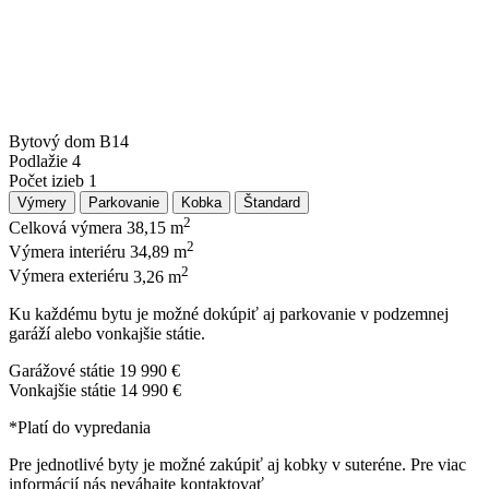
Bytový dom
B14
Podlažie
4
Počet izieb
1
Výmery
Parkovanie
Kobka
Štandard
2
Celková výmera
38,15 m
2
Výmera interiéru
34,89 m
2
Výmera exteriéru
3,26 m
Ku každému bytu je možné dokúpiť aj parkovanie v podzemnej
garáží alebo vonkajšie státie.
Garážové státie
19 990 €
Vonkajšie státie
14 990 €
*Platí do vypredania
Pre jednotlivé byty je možné zakúpiť aj kobky v suteréne. Pre viac
informácií nás neváhajte kontaktovať