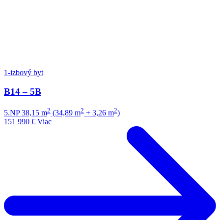
1-izbový byt
B14 – 5B
2
2
2
5.NP
38,15 m
(34,89 m
+ 3,26 m
)
151 990 €
Viac