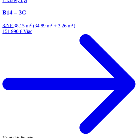
1-izbový byt
B14 – 3C
2
2
2
3.NP
38,15 m
(34,89 m
+ 3,26 m
)
151 990 €
Viac
Kontaktujte nás