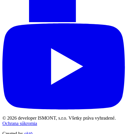
© 2026 developer ISMONT, s.r.o. Všetky práva vyhradené.
Ochrana súkromia
Created by
oktō