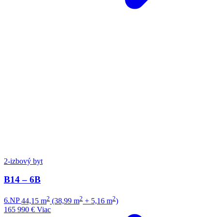
2-izbový byt
B14 – 6B
2
2
2
6.NP
44,15 m
(38,99 m
+ 5,16 m
)
165 990 €
Viac