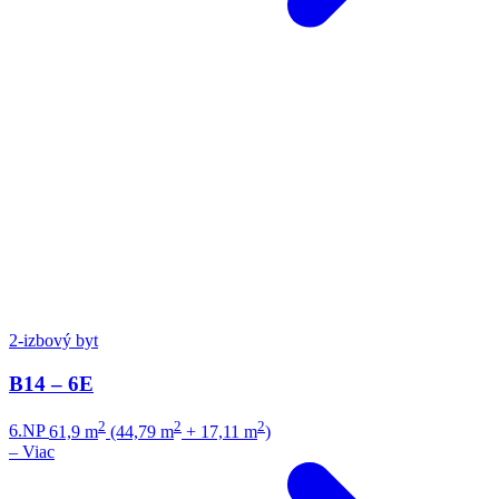
2-izbový byt
B14 – 6E
2
2
2
6.NP
61,9 m
(44,79 m
+ 17,11 m
)
–
Viac