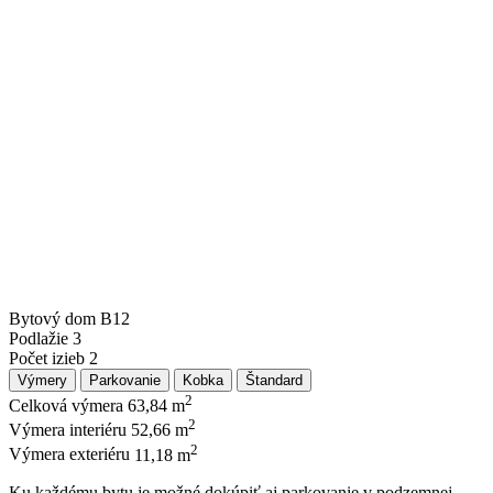
Bytový dom
B12
Podlažie
3
Počet izieb
2
Výmery
Parkovanie
Kobka
Štandard
2
Celková výmera
63,84 m
2
Výmera interiéru
52,66 m
2
Výmera exteriéru
11,18 m
Ku každému bytu je možné dokúpiť aj parkovanie v podzemnej