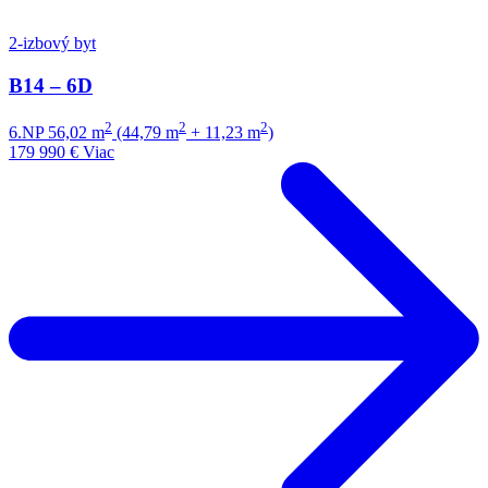
2-izbový byt
B14 – 6D
2
2
2
6.NP
56,02 m
(44,79 m
+ 11,23 m
)
179 990 €
Viac