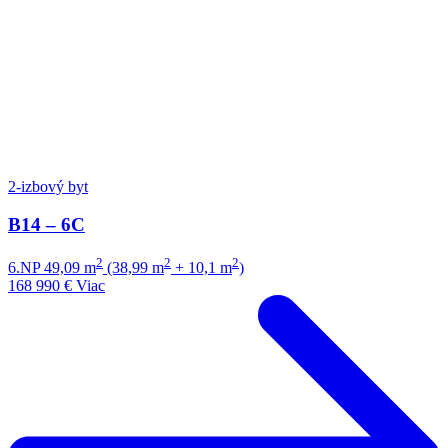
2-izbový byt
B14 – 6C
2
2
2
6.NP
49,09 m
(38,99 m
+ 10,1 m
)
168 990 €
Viac