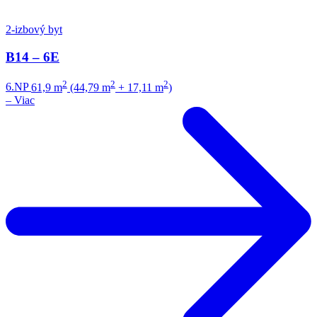
2-izbový byt
B14 – 6E
2
2
2
6.NP
61,9 m
(44,79 m
+ 17,11 m
)
–
Viac