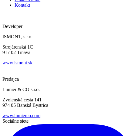
Kontakt
Developer
ISMONT, s.r.o.
Strojárenská 1C
917 02 Trnava
www.ismont.sk
Predajca
Lumier & CO s.r.o.
Zvolenská cesta 141
974 05 Banská Bystrica
www.lumierco.com
Sociálne siete