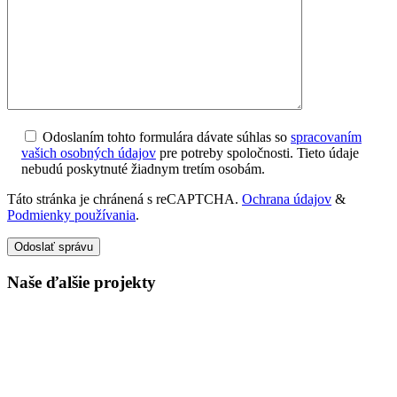
Odoslaním tohto formulára dávate súhlas so
spracovaním
vašich osobných údajov
pre potreby spoločnosti. Tieto údaje
nebudú poskytnuté žiadnym tretím osobám.
Táto stránka je chránená s reCAPTCHA.
Ochrana údajov
&
Podmienky používania
.
Odoslať správu
Naše ďalšie projekty