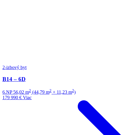
2-izbový byt
B14 – 6D
2
2
2
6.NP
56,02 m
(44,79 m
+ 11,23 m
)
179 990 €
Viac