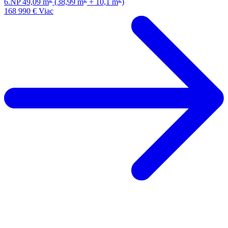
6.NP
49,09 m
(38,99 m
+ 10,1 m
)
168 990 €
Viac