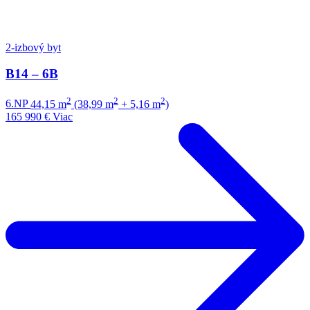
2-izbový byt
B14 – 6B
2
2
2
6.NP
44,15 m
(38,99 m
+ 5,16 m
)
165 990 €
Viac