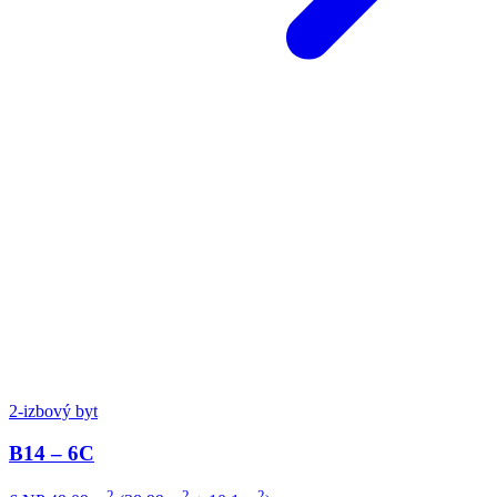
2-izbový byt
B14 – 6C
2
2
2