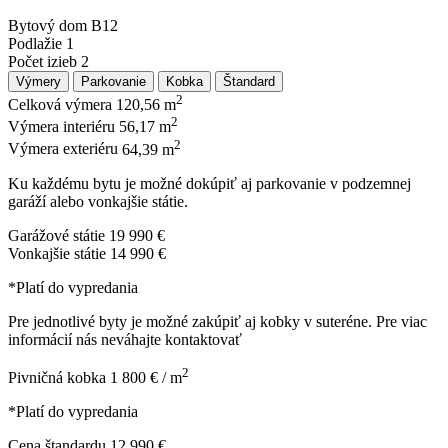
Bytový dom
B12
Podlažie
1
Počet izieb
2
Výmery
Parkovanie
Kobka
Štandard
2
Celková výmera
120,56 m
2
Výmera interiéru
56,17 m
2
Výmera exteriéru
64,39 m
Ku každému bytu je možné dokúpiť aj parkovanie v podzemnej
garáží alebo vonkajšie státie.
Garážové státie
19 990 €
Vonkajšie státie
14 990 €
*Platí do vypredania
Pre jednotlivé byty je možné zakúpiť aj kobky v suteréne. Pre viac
informácií nás neváhajte kontaktovať
2
Pivničná kobka
1 800 € / m
*Platí do vypredania
Cena štandardu
12 990 €