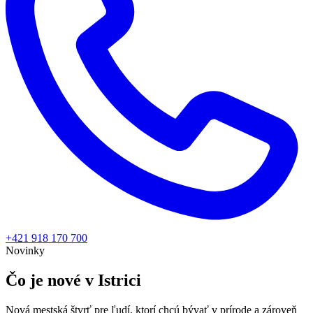
+421 918 170 700
Novinky
Čo je nové v Istrici
Nová mestská štvrť pre ľudí, ktorí chcú bývať v prírode a zároveň