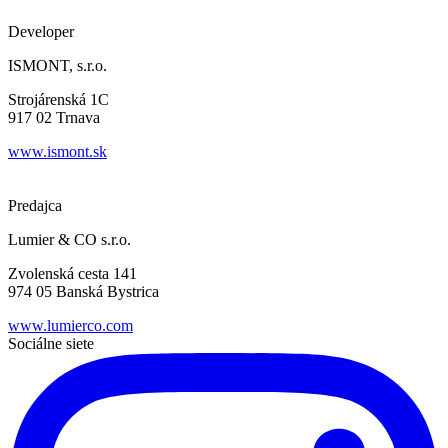
Developer
ISMONT, s.r.o.
Strojárenská 1C
917 02 Trnava
www.ismont.sk
Predajca
Lumier & CO s.r.o.
Zvolenská cesta 141
974 05 Banská Bystrica
www.lumierco.com
Sociálne siete