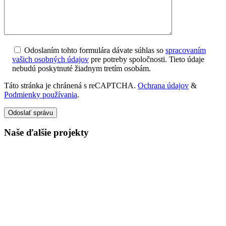
Odoslaním tohto formulára dávate súhlas so
spracovaním
vašich osobných údajov
pre potreby spoločnosti. Tieto údaje
nebudú poskytnuté žiadnym tretím osobám.
Táto stránka je chránená s reCAPTCHA.
Ochrana údajov
&
Podmienky používania
.
Odoslať správu
Naše ďalšie projekty