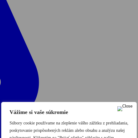
Vážime si vaše súkromie
Súbory cookie používame na zlepšenie vášho zážitku z prehliadania,
poskytovanie prispôsobených reklám alebo obsahu a analýzu našej
návštevnosti. Kliknutím na "Prijať všetko" súhlasíte s naším