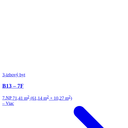
3-izbový byt
B13 – 7F
2
2
2
7.NP
71,41 m
(61,14 m
+ 10,27 m
)
–
Viac