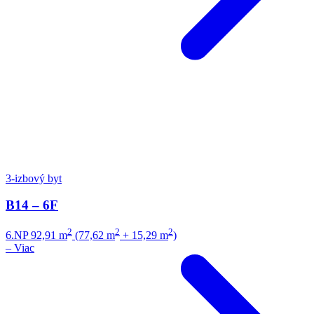
3-izbový byt
B14 – 6F
2
2
2
6.NP
92,91 m
(77,62 m
+ 15,29 m
)
–
Viac