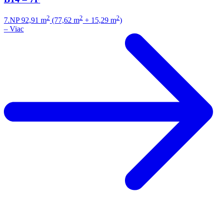
2
2
2
7.NP
92,91 m
(77,62 m
+ 15,29 m
)
–
Viac