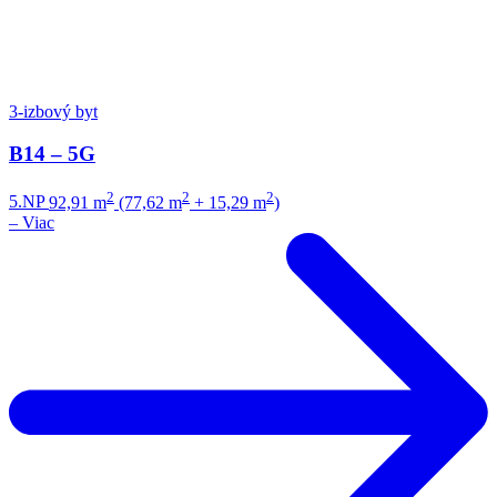
3-izbový byt
B14 – 5G
2
2
2
5.NP
92,91 m
(77,62 m
+ 15,29 m
)
–
Viac