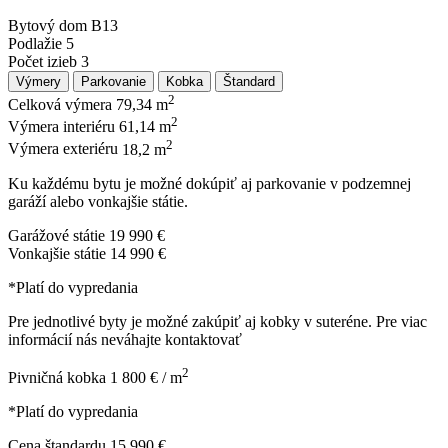
Bytový dom
B13
Podlažie
5
Počet izieb
3
Výmery
Parkovanie
Kobka
Štandard
2
Celková výmera
79,34 m
2
Výmera interiéru
61,14 m
2
Výmera exteriéru
18,2 m
Ku každému bytu je možné dokúpiť aj parkovanie v podzemnej
garáží alebo vonkajšie státie.
Garážové státie
19 990 €
Vonkajšie státie
14 990 €
*Platí do vypredania
Pre jednotlivé byty je možné zakúpiť aj kobky v suteréne. Pre viac
informácií nás neváhajte kontaktovať
2
Pivničná kobka
1 800 € / m
*Platí do vypredania
Cena štandardu
15 990 €