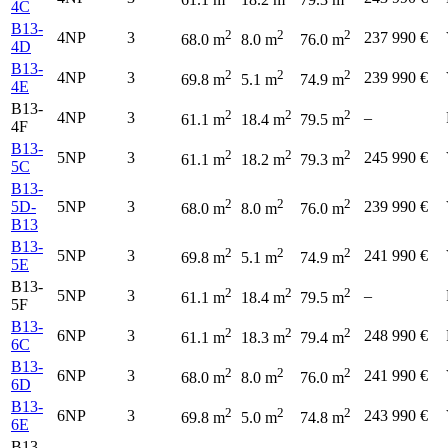
4C
B13-
2
2
2
4NP
3
237 990 €
68.0 m
8.0 m
76.0 m
4D
B13-
2
2
2
4NP
3
239 990 €
69.8 m
5.1 m
74.9 m
4E
B13-
2
2
2
4NP
3
–
61.1 m
18.4 m
79.5 m
4F
B13-
2
2
2
5NP
3
245 990 €
61.1 m
18.2 m
79.3 m
5C
B13-
2
2
2
5D-
5NP
3
239 990 €
68.0 m
8.0 m
76.0 m
B13
B13-
2
2
2
5NP
3
241 990 €
69.8 m
5.1 m
74.9 m
5E
B13-
2
2
2
5NP
3
–
61.1 m
18.4 m
79.5 m
5F
B13-
2
2
2
6NP
3
248 990 €
61.1 m
18.3 m
79.4 m
6C
B13-
2
2
2
6NP
3
241 990 €
68.0 m
8.0 m
76.0 m
6D
B13-
2
2
2
6NP
3
243 990 €
69.8 m
5.0 m
74.8 m
6E
B13-