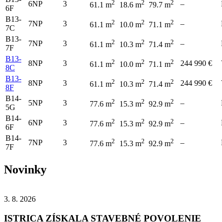
2
2
2
6NP
3
–
61.1 m
18.6 m
79.7 m
6F
B13-
2
2
2
7NP
3
–
61.1 m
10.0 m
71.1 m
7C
B13-
2
2
2
7NP
3
–
61.1 m
10.3 m
71.4 m
7F
B13-
2
2
2
8NP
3
244 990 €
61.1 m
10.0 m
71.1 m
8C
B13-
2
2
2
8NP
3
244 990 €
61.1 m
10.3 m
71.4 m
8F
B14-
2
2
2
5NP
3
–
77.6 m
15.3 m
92.9 m
5G
B14-
2
2
2
6NP
3
–
77.6 m
15.3 m
92.9 m
6F
B14-
2
2
2
7NP
3
–
77.6 m
15.3 m
92.9 m
7F
Novinky
3. 8. 2026
ISTRICA ZÍSKALA STAVEBNÉ POVOLENIE