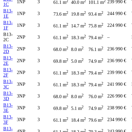
2
2
2
1NP
3
239 990 €
61.1 m
40.0 m
101.1 m
1C
B13-
2
2
2
1NP
3
244 990 €
73.6 m
19.8 m
93.4 m
1E
B13-
2
2
2
1NP
3
224 990 €
61.1 m
14.7 m
75.8 m
1F
B13-
2
2
2
2NP
3
–
61.1 m
18.3 m
79.4 m
2C
B13-
2
2
2
2NP
3
236 990 €
68.0 m
8.0 m
76.1 m
2D
B13-
2
2
2
2NP
3
236 990 €
69.8 m
5.0 m
74.9 m
2E
B13-
2
2
2
2NP
3
239 990 €
61.1 m
18.3 m
79.4 m
2F
B13-
2
2
2
3NP
3
241 990 €
61.1 m
18.3 m
79.4 m
3C
B13-
2
2
2
3NP
3
226 990 €
68.0 m
8.0 m
76.0 m
3D
B13-
2
2
2
3NP
3
238 990 €
69.8 m
5.1 m
74.9 m
3E
B13-
2
2
2
3NP
3
234 990 €
61.1 m
18.4 m
79.6 m
3F
B13-
2
2
2
4NP
3
243 990 €
61.1 m
18.2 m
79.3 m