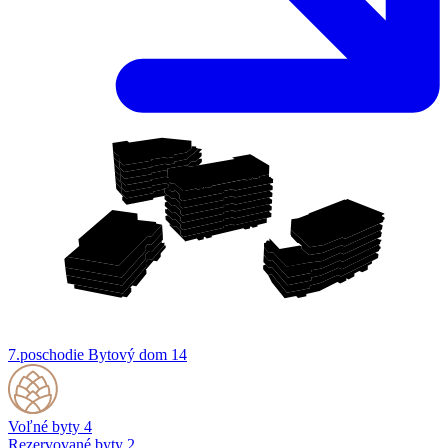
7.poschodie
Bytový dom 14
Voľné byty
4
Rezervované byty
2