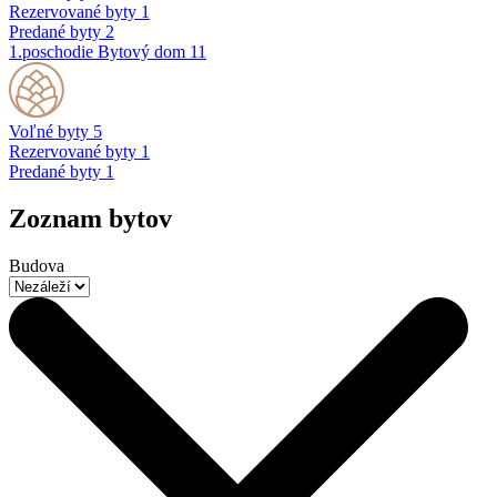
Rezervované byty
1
Predané byty
2
1.poschodie
Bytový dom 11
Voľné byty
5
Rezervované byty
1
Predané byty
1
Zoznam bytov
Budova