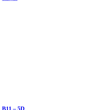
B11 – 5D