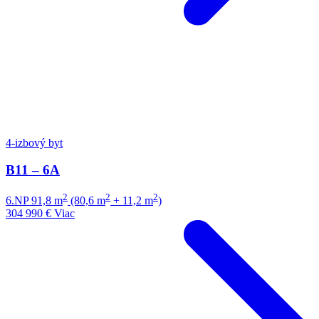
4-izbový byt
B11 – 6A
2
2
2
6.NP
91,8 m
(80,6 m
+ 11,2 m
)
304 990 €
Viac