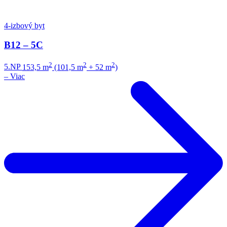
4-izbový byt
B12 – 5C
2
2
2
5.NP
153,5 m
(101,5 m
+ 52 m
)
–
Viac