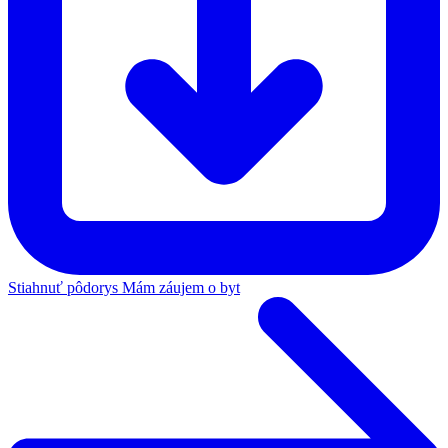
Stiahnuť pôdorys
Mám záujem o byt