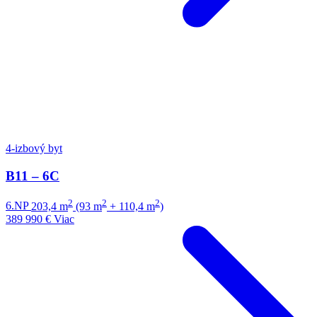
4-izbový byt
B11 – 6C
2
2
2
6.NP
203,4 m
(93 m
+ 110,4 m
)
389 990 €
Viac