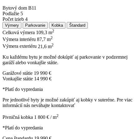
Bytový dom
B11
Podlažie
5
Počet izieb
4
Výmery
Parkovanie
Kobka
Štandard
2
Celková výmera
109,3 m
2
Výmera interiéru
87,7 m
2
Výmera exteriéru
21,6 m
Ku každému bytu je možné dokúpiť aj parkovanie v podzemnej
garáží alebo vonkajšie státie.
Garážové státie
19 990 €
Vonkajšie státie
14 990 €
*Platí do vypredania
Pre jednotlivé byty je možné zakúpiť aj kobky v suteréne. Pre viac
informácií nás neváhajte kontaktovať
2
Pivničná kobka
1 800 € / m
*Platí do vypredania
Cena štandardu
19 990 €