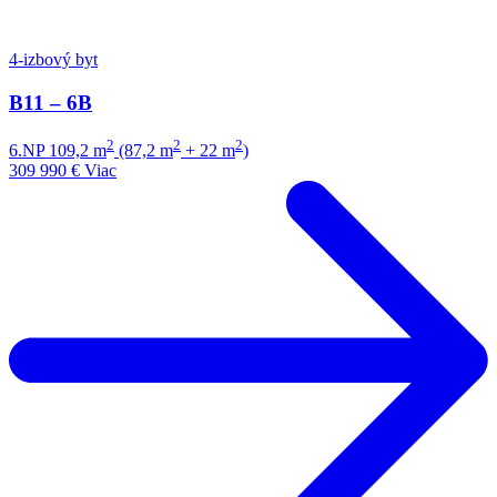
4-izbový byt
B11 – 6B
2
2
2
6.NP
109,2 m
(87,2 m
+ 22 m
)
309 990 €
Viac