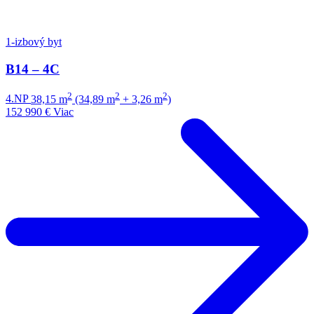
1-izbový byt
B14 – 4C
2
2
2
4.NP
38,15 m
(34,89 m
+ 3,26 m
)
152 990 €
Viac