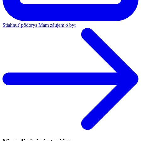
Stiahnuť pôdorys
Mám záujem o byt