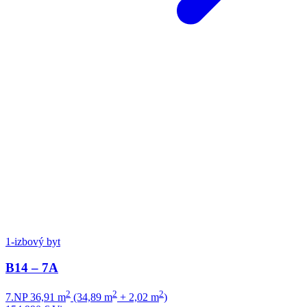
1-izbový byt
B14 – 7A
2
2
2
7.NP
36,91 m
(34,89 m
+ 2,02 m
)