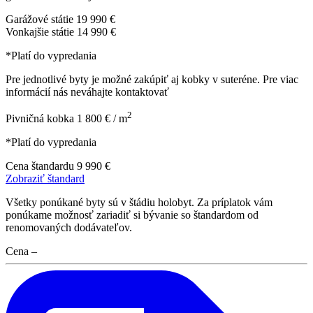
Garážové státie
19 990 €
Vonkajšie státie
14 990 €
*Platí do vypredania
Pre jednotlivé byty je možné zakúpiť aj kobky v suteréne. Pre viac
informácií nás neváhajte kontaktovať
2
Pivničná kobka
1 800 € / m
*Platí do vypredania
Cena štandardu
9 990 €
Zobraziť štandard
Všetky ponúkané byty sú v štádiu holobyt. Za príplatok vám
ponúkame možnosť zariadiť si bývanie so štandardom od
renomovaných dodávateľov.
Cena
–