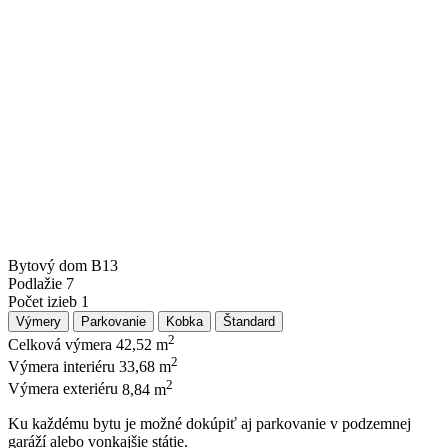
Bytový dom
B13
Podlažie
7
Počet izieb
1
Výmery
Parkovanie
Kobka
Štandard
2
Celková výmera
42,52 m
2
Výmera interiéru
33,68 m
2
Výmera exteriéru
8,84 m
Ku každému bytu je možné dokúpiť aj parkovanie v podzemnej
garáží alebo vonkajšie státie.