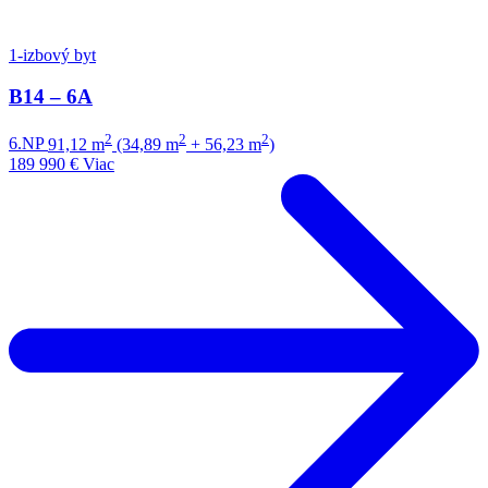
1-izbový byt
B14 – 6A
2
2
2
6.NP
91,12 m
(34,89 m
+ 56,23 m
)
189 990 €
Viac