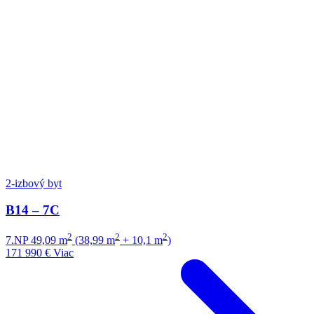
2-izbový byt
B14 – 7C
2
2
2
7.NP
49,09 m
(38,99 m
+ 10,1 m
)
171 990 €
Viac