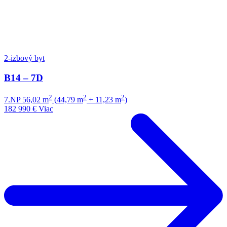
2-izbový byt
B14 – 7D
2
2
2
7.NP
56,02 m
(44,79 m
+ 11,23 m
)
182 990 €
Viac