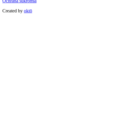
Ochrana súkromia
Created by
oktō