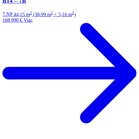
B14 – 7B
2
2
2
7.NP
44,15 m
(38,99 m
+ 5,16 m
)
168 990 €
Viac