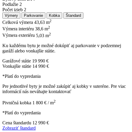
Podlažie
2
Počet izieb
2
Výmery
Parkovanie
Kobka
Štandard
2
Celková výmera
43,63 m
2
Výmera interiéru
38,6 m
2
Výmera exteriéru
5,03 m
Ku každému bytu je možné dokúpiť aj parkovanie v podzemnej
garáží alebo vonkajšie státie.
Garážové státie
19 990 €
Vonkajšie státie
14 990 €
*Platí do vypredania
Pre jednotlivé byty je možné zakúpiť aj kobky v suteréne. Pre viac
informácií nás neváhajte kontaktovať
2
Pivničná kobka
1 800 € / m
*Platí do vypredania
Cena štandardu
12 990 €
Zobraziť štandard