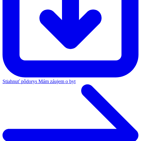
Stiahnuť pôdorys
Mám záujem o byt