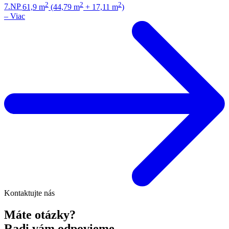
2
2
2
7.NP
61,9 m
(44,79 m
+ 17,11 m
)
–
Viac
Kontaktujte nás
Máte otázky?
Radi vám odpovieme.