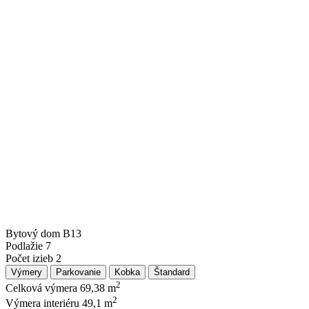
Bytový dom
B13
Podlažie
7
Počet izieb
2
Výmery
Parkovanie
Kobka
Štandard
2
Celková výmera
69,38 m
2
Výmera interiéru
49,1 m