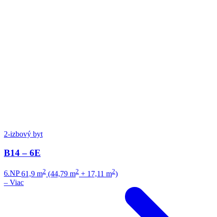
2-izbový byt
B14 – 6E
2
2
2
6.NP
61,9 m
(44,79 m
+ 17,11 m
)
–
Viac