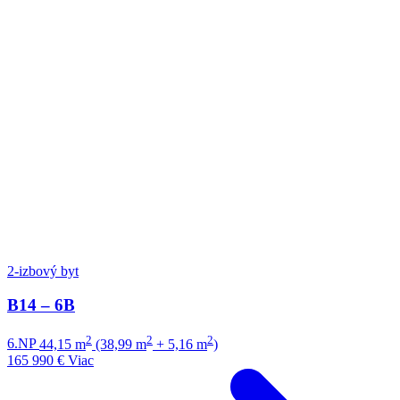
2-izbový byt
B14 – 6B
2
2
2
6.NP
44,15 m
(38,99 m
+ 5,16 m
)
165 990 €
Viac