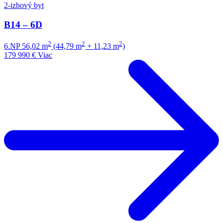
2-izbový byt
B14 – 6D
2
2
2
6.NP
56,02 m
(44,79 m
+ 11,23 m
)
179 990 €
Viac