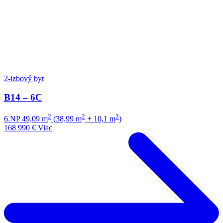
2-izbový byt
B14 – 6C
2
2
2
6.NP
49,09 m
(38,99 m
+ 10,1 m
)
168 990 €
Viac