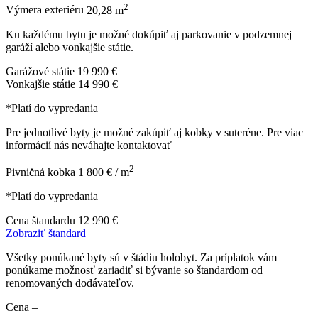
2
Výmera exteriéru
20,28 m
Ku každému bytu je možné dokúpiť aj parkovanie v podzemnej
garáží alebo vonkajšie státie.
Garážové státie
19 990 €
Vonkajšie státie
14 990 €
*Platí do vypredania
Pre jednotlivé byty je možné zakúpiť aj kobky v suteréne. Pre viac
informácií nás neváhajte kontaktovať
2
Pivničná kobka
1 800 € / m
*Platí do vypredania
Cena štandardu
12 990 €
Zobraziť štandard
Všetky ponúkané byty sú v štádiu holobyt. Za príplatok vám
ponúkame možnosť zariadiť si bývanie so štandardom od
renomovaných dodávateľov.
Cena
–