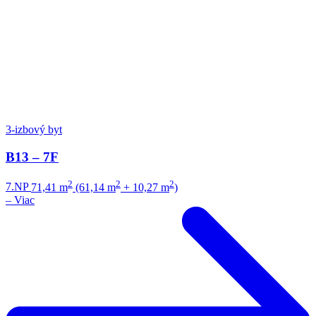
3-izbový byt
B13 – 7F
2
2
2
7.NP
71,41 m
(61,14 m
+ 10,27 m
)
–
Viac