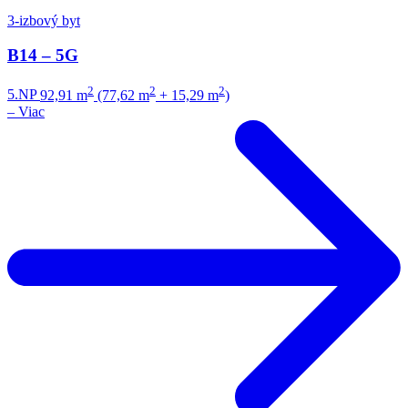
3-izbový byt
B14 – 5G
2
2
2
5.NP
92,91 m
(77,62 m
+ 15,29 m
)
–
Viac