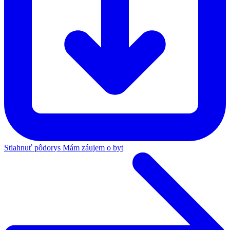
Stiahnuť pôdorys
Mám záujem o byt