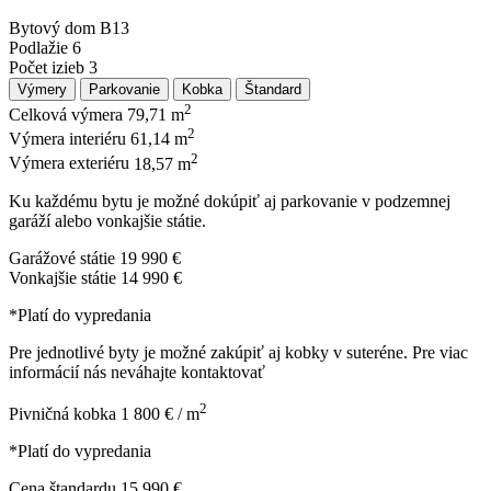
Bytový dom
B13
Podlažie
6
Počet izieb
3
Výmery
Parkovanie
Kobka
Štandard
2
Celková výmera
79,71 m
2
Výmera interiéru
61,14 m
2
Výmera exteriéru
18,57 m
Ku každému bytu je možné dokúpiť aj parkovanie v podzemnej
garáží alebo vonkajšie státie.
Garážové státie
19 990 €
Vonkajšie státie
14 990 €
*Platí do vypredania
Pre jednotlivé byty je možné zakúpiť aj kobky v suteréne. Pre viac
informácií nás neváhajte kontaktovať
2
Pivničná kobka
1 800 € / m
*Platí do vypredania
Cena štandardu
15 990 €