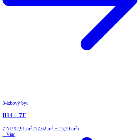
3-izbový byt
B14 – 7F
2
2
2
7.NP
92,91 m
(77,62 m
+ 15,29 m
)
–
Viac