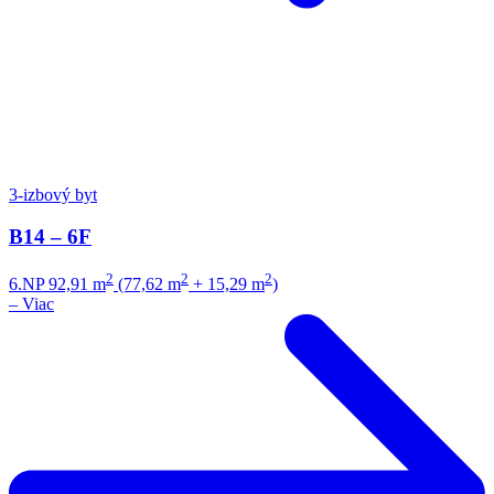
3-izbový byt
B14 – 6F
2
2
2
6.NP
92,91 m
(77,62 m
+ 15,29 m
)
–
Viac