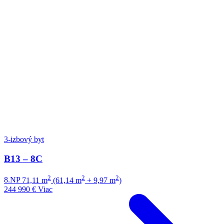
3-izbový byt
B13 – 8C
2
2
2
8.NP
71,11 m
(61,14 m
+ 9,97 m
)
244 990 €
Viac