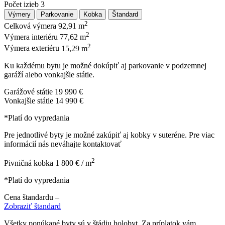
Počet izieb
3
Výmery
Parkovanie
Kobka
Štandard
2
Celková výmera
92,91 m
2
Výmera interiéru
77,62 m
2
Výmera exteriéru
15,29 m
Ku každému bytu je možné dokúpiť aj parkovanie v podzemnej
garáží alebo vonkajšie státie.
Garážové státie
19 990 €
Vonkajšie státie
14 990 €
*Platí do vypredania
Pre jednotlivé byty je možné zakúpiť aj kobky v suteréne. Pre viac
informácií nás neváhajte kontaktovať
2
Pivničná kobka
1 800 € / m
*Platí do vypredania
Cena štandardu
–
Zobraziť štandard
Všetky ponúkané byty sú v štádiu holobyt. Za príplatok vám