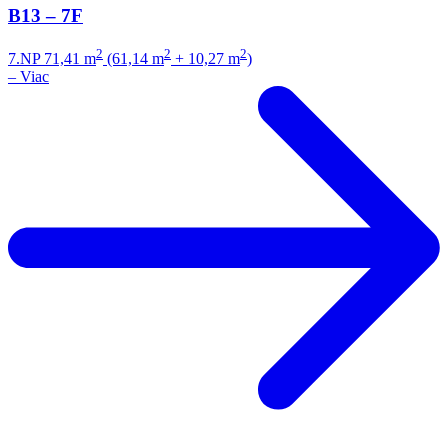
B13 – 7F
2
2
2
7.NP
71,41 m
(61,14 m
+ 10,27 m
)
–
Viac