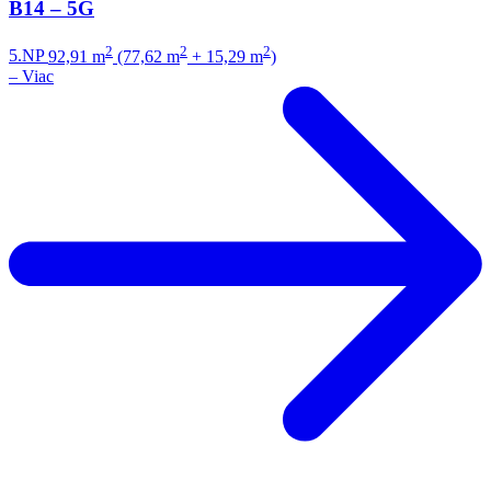
B14 – 5G
2
2
2
5.NP
92,91 m
(77,62 m
+ 15,29 m
)
–
Viac