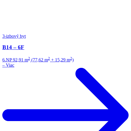
3-izbový byt
B14 – 6F
2
2
2
6.NP
92,91 m
(77,62 m
+ 15,29 m
)
–
Viac