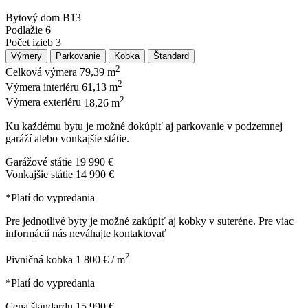
Bytový dom
B13
Podlažie
6
Počet izieb
3
Výmery
Parkovanie
Kobka
Štandard
2
Celková výmera
79,39 m
2
Výmera interiéru
61,13 m
2
Výmera exteriéru
18,26 m
Ku každému bytu je možné dokúpiť aj parkovanie v podzemnej
garáží alebo vonkajšie státie.
Garážové státie
19 990 €
Vonkajšie státie
14 990 €
*Platí do vypredania
Pre jednotlivé byty je možné zakúpiť aj kobky v suteréne. Pre viac
informácií nás neváhajte kontaktovať
2
Pivničná kobka
1 800 € / m
*Platí do vypredania
Cena štandardu
15 990 €