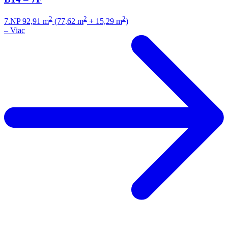
2
2
2
7.NP
92,91 m
(77,62 m
+ 15,29 m
)
–
Viac