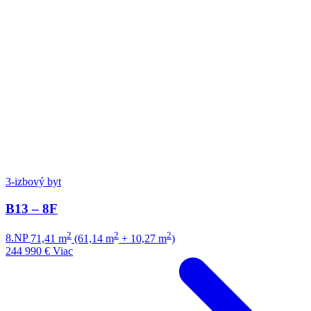
3-izbový byt
B13 – 8F
2
2
2
8.NP
71,41 m
(61,14 m
+ 10,27 m
)
244 990 €
Viac