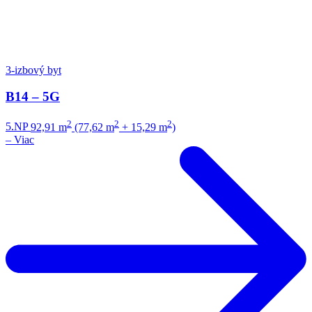
3-izbový byt
B14 – 5G
2
2
2
5.NP
92,91 m
(77,62 m
+ 15,29 m
)
–
Viac