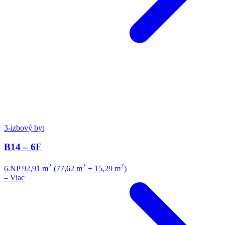
3-izbový byt
B14 – 6F
2
2
2
6.NP
92,91 m
(77,62 m
+ 15,29 m
)
–
Viac