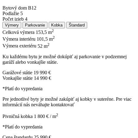
Bytový dom
B12
Podlažie
5
Počet izieb
4
Výmery
Parkovanie
Kobka
Štandard
2
Celková výmera
153,5 m
2
Výmera interiéru
101,5 m
2
Výmera exteriéru
52 m
Ku každému bytu je možné dokúpiť aj parkovanie v podzemnej
garáží alebo vonkajšie státie.
Garážové státie
19 990 €
Vonkajšie státie
14 990 €
*Platí do vypredania
Pre jednotlivé byty je možné zakúpiť aj kobky v suteréne. Pre viac
informácií nás neváhajte kontaktovať
2
Pivničná kobka
1 800 € / m
*Platí do vypredania
Cena štandardu
25 990 €