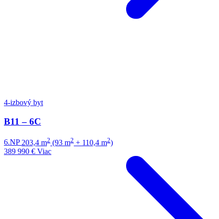
4-izbový byt
B11 – 6C
2
2
2
6.NP
203,4 m
(93 m
+ 110,4 m
)
389 990 €
Viac