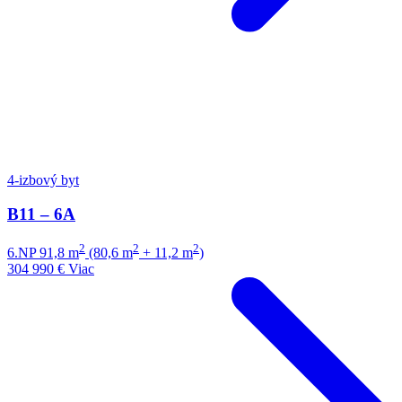
4-izbový byt
B11 – 6A
2
2
2
6.NP
91,8 m
(80,6 m
+ 11,2 m
)
304 990 €
Viac