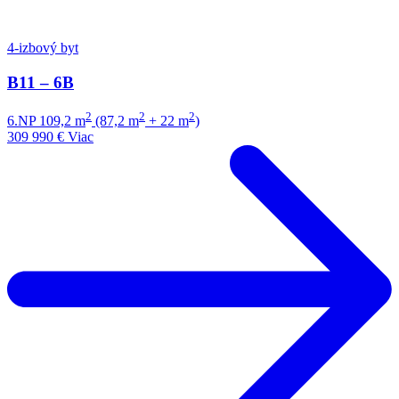
4-izbový byt
B11 – 6B
2
2
2
6.NP
109,2 m
(87,2 m
+ 22 m
)
309 990 €
Viac