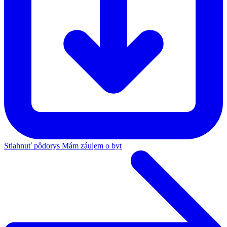
Stiahnuť pôdorys
Mám záujem o byt