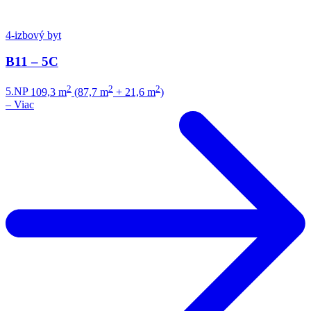
4-izbový byt
B11 – 5C
2
2
2
5.NP
109,3 m
(87,7 m
+ 21,6 m
)
–
Viac