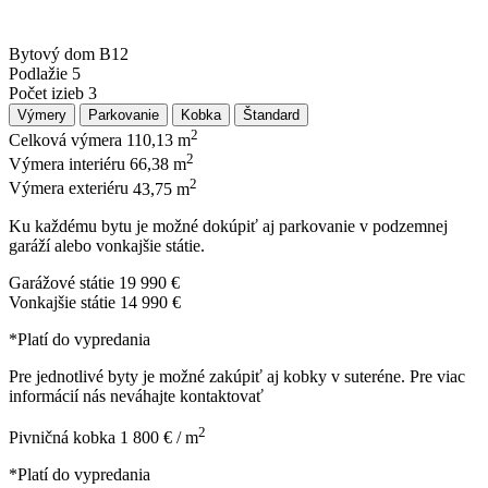
Bytový dom
B12
Podlažie
5
Počet izieb
3
Výmery
Parkovanie
Kobka
Štandard
2
Celková výmera
110,13 m
2
Výmera interiéru
66,38 m
2
Výmera exteriéru
43,75 m
Ku každému bytu je možné dokúpiť aj parkovanie v podzemnej
garáží alebo vonkajšie státie.
Garážové státie
19 990 €
Vonkajšie státie
14 990 €
*Platí do vypredania
Pre jednotlivé byty je možné zakúpiť aj kobky v suteréne. Pre viac
informácií nás neváhajte kontaktovať
2
Pivničná kobka
1 800 € / m
*Platí do vypredania