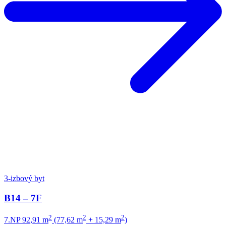
3-izbový byt
B14 – 7F
2
2
2
7.NP
92,91 m
(77,62 m
+ 15,29 m
)