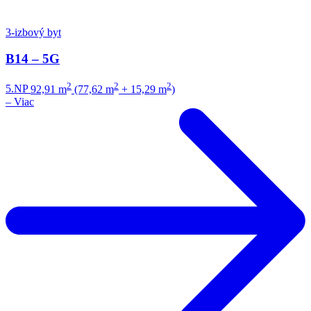
3-izbový byt
B14 – 5G
2
2
2
5.NP
92,91 m
(77,62 m
+ 15,29 m
)
–
Viac