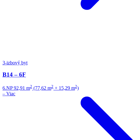
3-izbový byt
B14 – 6F
2
2
2
6.NP
92,91 m
(77,62 m
+ 15,29 m
)
–
Viac