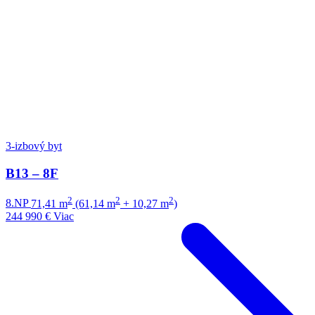
3-izbový byt
B13 – 8F
2
2
2
8.NP
71,41 m
(61,14 m
+ 10,27 m
)
244 990 €
Viac