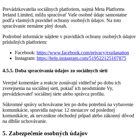
Prevádzkovatelia sociálnych platforiem, najmä Meta Platforms
Ireland Limited, môžu spracúvať Vaše osobné údaje samostatne
podľa vlastných pravidiel ochrany osobných údajov. Na toto
spracúvanie nemáme plný dosah.
Podrobné informácie nájdete v pravidlách ochrany osobných údajov
príslušných platforiem:
Facebook:
https://www.facebook.com/privacy/explanation
Instagram:
https://help.instagram.com/519522125107875
4.5.5. Doba spracúvania údajov zo sociálnych sietí
Verejné komentáre a reakcie zostávajú viditeľné po dobu ich
zverejnenia na sociálnej sieti, pokiaľ ich neodstránite Vy,
prevádzkovateľ sociálnej siete alebo správca profilu.
Súkromné správy uchovávame len po dobu potrebnú na vybavenie
komunikácie, spravidla najviac 12 mesiacov od poslednej
komunikácie, ak nevznikne obchodný prípad alebo zákonný dôvod
na dlhšie uchovávanie.
5. Zabezpečenie osobných údajov