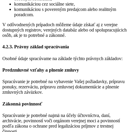
komunikáciou cez sociálne siete,
komunikáciou s povereným predajcom alebo realitným
poradcom.
V odôvodnených prípadoch môžeme údaje získať aj z verejne
dostupných registrov, verejných databáz alebo od spolupracujúcich
osôb, ak je to potrebné a zákonné.
4.2.3. Právny základ spracúvania
Osobné údaje spracúvame na základe týchto právnych základov:
Predzmluvné vzťahy a plnenie zmluvy
Spracúvanie je potrebné na vybavenie Vašej požiadavky, prípravu
ponuky, rezerváciu, prípravu zmluvnej dokumentácie a plnenie
zmluvných záväzkov.
Zákonná povinnosť
Spracúvanie je potrebné najmä na účely účtovníctva, daní,
archivácie, povinností voči orgánom verejnej moci a povinností
podľa zákona o ochrane pred legalizáciou príjmov z trestnej
činnosti.