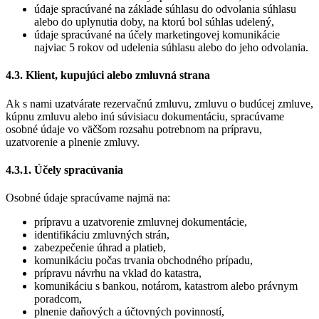
údaje spracúvané na základe súhlasu do odvolania súhlasu
alebo do uplynutia doby, na ktorú bol súhlas udelený,
údaje spracúvané na účely marketingovej komunikácie
najviac 5 rokov od udelenia súhlasu alebo do jeho odvolania.
4.3. Klient, kupujúci alebo zmluvná strana
Ak s nami uzatvárate rezervačnú zmluvu, zmluvu o budúcej zmluve,
kúpnu zmluvu alebo inú súvisiacu dokumentáciu, spracúvame
osobné údaje vo väčšom rozsahu potrebnom na prípravu,
uzatvorenie a plnenie zmluvy.
4.3.1. Účely spracúvania
Osobné údaje spracúvame najmä na:
prípravu a uzatvorenie zmluvnej dokumentácie,
identifikáciu zmluvných strán,
zabezpečenie úhrad a platieb,
komunikáciu počas trvania obchodného prípadu,
prípravu návrhu na vklad do katastra,
komunikáciu s bankou, notárom, katastrom alebo právnym
poradcom,
plnenie daňových a účtovných povinností,