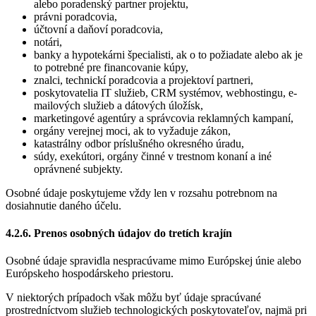
alebo poradenský partner projektu,
právni poradcovia,
účtovní a daňoví poradcovia,
notári,
banky a hypotekárni špecialisti, ak o to požiadate alebo ak je
to potrebné pre financovanie kúpy,
znalci, technickí poradcovia a projektoví partneri,
poskytovatelia IT služieb, CRM systémov, webhostingu, e-
mailových služieb a dátových úložísk,
marketingové agentúry a správcovia reklamných kampaní,
orgány verejnej moci, ak to vyžaduje zákon,
katastrálny odbor príslušného okresného úradu,
súdy, exekútori, orgány činné v trestnom konaní a iné
oprávnené subjekty.
Osobné údaje poskytujeme vždy len v rozsahu potrebnom na
dosiahnutie daného účelu.
4.2.6. Prenos osobných údajov do tretích krajín
Osobné údaje spravidla nespracúvame mimo Európskej únie alebo
Európskeho hospodárskeho priestoru.
V niektorých prípadoch však môžu byť údaje spracúvané
prostredníctvom služieb technologických poskytovateľov, najmä pri