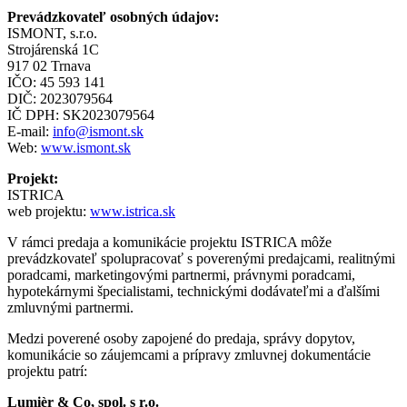
Prevádzkovateľ osobných údajov:
ISMONT, s.r.o.
Strojárenská 1C
917 02 Trnava
IČO: 45 593 141
DIČ: 2023079564
IČ DPH: SK2023079564
E-mail:
info@ismont.sk
Web:
www.ismont.sk
Projekt:
ISTRICA
web projektu:
www.istrica.sk
V rámci predaja a komunikácie projektu ISTRICA môže
prevádzkovateľ spolupracovať s poverenými predajcami, realitnými
poradcami, marketingovými partnermi, právnymi poradcami,
hypotekárnymi špecialistami, technickými dodávateľmi a ďalšími
zmluvnými partnermi.
Medzi poverené osoby zapojené do predaja, správy dopytov,
komunikácie so záujemcami a prípravy zmluvnej dokumentácie
projektu patrí:
Lumièr & Co, spol. s r.o.