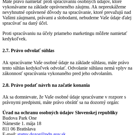
Máte právo namietať proti spracúvaniu osobných údajov, ktoré
vykonávame na základe oprávneného záujmu. Ak nepreukážeme
nevyhnutné oprávnené dôvody na spracúvanie, ktoré prevažujú nad
Vašimi záujmami, právami a slobodami, nebudeme Vaše údaje ďalej
spracúvať na daný účel.
Proti spracúvaniu na účely priameho marketingu môžete namietať
kedykoľvek.
2.7. Právo odvolať súhlas
Ak spracúvame Vaše osobné údaje na základe súhlasu, máte právo
tento súhlas kedykoľvek odvolať. Odvolanie súhlasu nemá vplyv na
zákonnosť spracúvania vykonaného pred jeho odvolaním.
2.8. Právo podať návrh na začatie konania
Ak sa domnievate, že Vaše osobné údaje spracúvame v rozpore s
právnymi predpismi, máte právo obrátiť sa na dozorný orgán:
Úrad na ochranu osobných údajov Slovenskej republiky
Budova Park One
Námestie 1. mája 18
811 06 Bratislava
E-mail:
statny.dozor@pdp.gov.sk