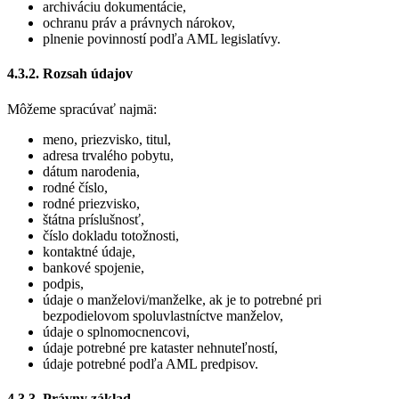
archiváciu dokumentácie,
ochranu práv a právnych nárokov,
plnenie povinností podľa AML legislatívy.
4.3.2. Rozsah údajov
Môžeme spracúvať najmä:
meno, priezvisko, titul,
adresa trvalého pobytu,
dátum narodenia,
rodné číslo,
rodné priezvisko,
štátna príslušnosť,
číslo dokladu totožnosti,
kontaktné údaje,
bankové spojenie,
podpis,
údaje o manželovi/manželke, ak je to potrebné pri
bezpodielovom spoluvlastníctve manželov,
údaje o splnomocnencovi,
údaje potrebné pre kataster nehnuteľností,
údaje potrebné podľa AML predpisov.
4.3.3. Právny základ