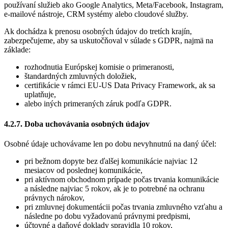
používaní služieb ako Google Analytics, Meta/Facebook, Instagram,
e-mailové nástroje, CRM systémy alebo cloudové služby.
Ak dochádza k prenosu osobných údajov do tretích krajín,
zabezpečujeme, aby sa uskutočňoval v súlade s GDPR, najmä na
základe:
rozhodnutia Európskej komisie o primeranosti,
štandardných zmluvných doložiek,
certifikácie v rámci EU-US Data Privacy Framework, ak sa
uplatňuje,
alebo iných primeraných záruk podľa GDPR.
4.2.7. Doba uchovávania osobných údajov
Osobné údaje uchovávame len po dobu nevyhnutnú na daný účel:
pri bežnom dopyte bez ďalšej komunikácie najviac 12
mesiacov od poslednej komunikácie,
pri aktívnom obchodnom prípade počas trvania komunikácie
a následne najviac 5 rokov, ak je to potrebné na ochranu
právnych nárokov,
pri zmluvnej dokumentácii počas trvania zmluvného vzťahu a
následne po dobu vyžadovanú právnymi predpismi,
účtovné a daňové doklady spravidla 10 rokov,