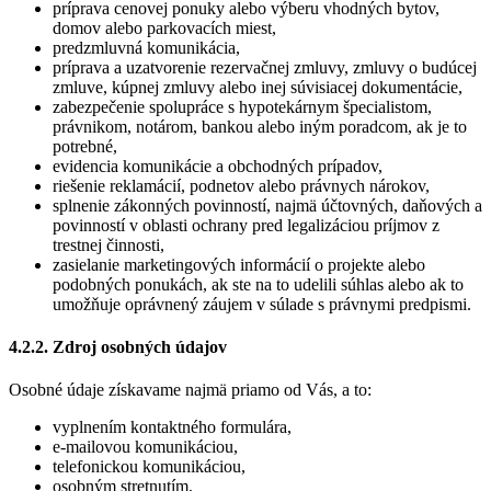
príprava cenovej ponuky alebo výberu vhodných bytov,
domov alebo parkovacích miest,
predzmluvná komunikácia,
príprava a uzatvorenie rezervačnej zmluvy, zmluvy o budúcej
zmluve, kúpnej zmluvy alebo inej súvisiacej dokumentácie,
zabezpečenie spolupráce s hypotekárnym špecialistom,
právnikom, notárom, bankou alebo iným poradcom, ak je to
potrebné,
evidencia komunikácie a obchodných prípadov,
riešenie reklamácií, podnetov alebo právnych nárokov,
splnenie zákonných povinností, najmä účtovných, daňových a
povinností v oblasti ochrany pred legalizáciou príjmov z
trestnej činnosti,
zasielanie marketingových informácií o projekte alebo
podobných ponukách, ak ste na to udelili súhlas alebo ak to
umožňuje oprávnený záujem v súlade s právnymi predpismi.
4.2.2. Zdroj osobných údajov
Osobné údaje získavame najmä priamo od Vás, a to:
vyplnením kontaktného formulára,
e-mailovou komunikáciou,
telefonickou komunikáciou,
osobným stretnutím,