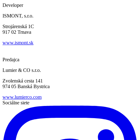
Developer
ISMONT, s.r.o.
Strojárenská 1C
917 02 Trnava
www.ismont.sk
Predajca
Lumier & CO s.r.o.
Zvolenská cesta 141
974 05 Banská Bystrica
www.lumierco.com
Sociálne siete