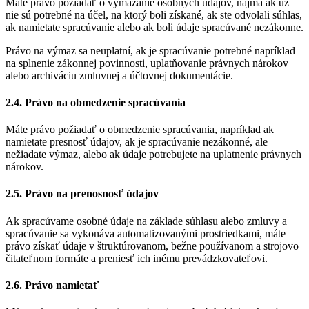
Máte právo požiadať o vymazanie osobných údajov, najmä ak už
nie sú potrebné na účel, na ktorý boli získané, ak ste odvolali súhlas,
ak namietate spracúvanie alebo ak boli údaje spracúvané nezákonne.
Právo na výmaz sa neuplatní, ak je spracúvanie potrebné napríklad
na splnenie zákonnej povinnosti, uplatňovanie právnych nárokov
alebo archiváciu zmluvnej a účtovnej dokumentácie.
2.4. Právo na obmedzenie spracúvania
Máte právo požiadať o obmedzenie spracúvania, napríklad ak
namietate presnosť údajov, ak je spracúvanie nezákonné, ale
nežiadate výmaz, alebo ak údaje potrebujete na uplatnenie právnych
nárokov.
2.5. Právo na prenosnosť údajov
Ak spracúvame osobné údaje na základe súhlasu alebo zmluvy a
spracúvanie sa vykonáva automatizovanými prostriedkami, máte
právo získať údaje v štruktúrovanom, bežne používanom a strojovo
čitateľnom formáte a preniesť ich inému prevádzkovateľovi.
2.6. Právo namietať