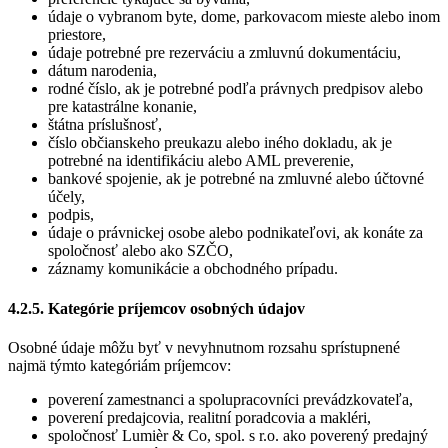
údaje o vybranom byte, dome, parkovacom mieste alebo inom
priestore,
údaje potrebné pre rezerváciu a zmluvnú dokumentáciu,
dátum narodenia,
rodné číslo, ak je potrebné podľa právnych predpisov alebo
pre katastrálne konanie,
štátna príslušnosť,
číslo občianskeho preukazu alebo iného dokladu, ak je
potrebné na identifikáciu alebo AML preverenie,
bankové spojenie, ak je potrebné na zmluvné alebo účtovné
účely,
podpis,
údaje o právnickej osobe alebo podnikateľovi, ak konáte za
spoločnosť alebo ako SZČO,
záznamy komunikácie a obchodného prípadu.
4.2.5. Kategórie príjemcov osobných údajov
Osobné údaje môžu byť v nevyhnutnom rozsahu sprístupnené
najmä týmto kategóriám príjemcov:
poverení zamestnanci a spolupracovníci prevádzkovateľa,
poverení predajcovia, realitní poradcovia a makléri,
spoločnosť Lumièr & Co, spol. s r.o. ako poverený predajný