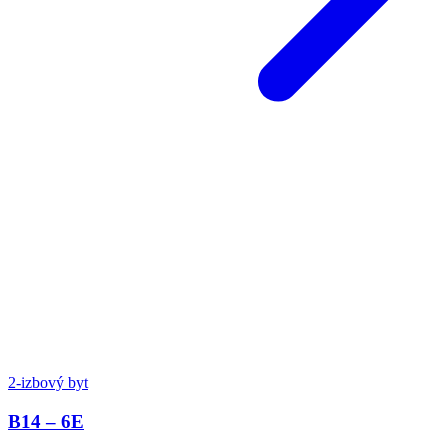
2-izbový byt
B14 – 6E