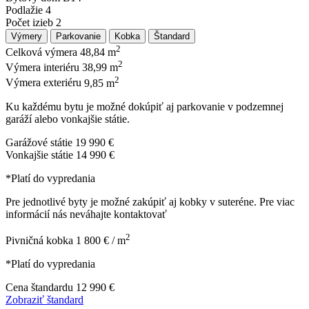
Podlažie
4
Počet izieb
2
Výmery
Parkovanie
Kobka
Štandard
2
Celková výmera
48,84 m
2
Výmera interiéru
38,99 m
2
Výmera exteriéru
9,85 m
Ku každému bytu je možné dokúpiť aj parkovanie v podzemnej
garáží alebo vonkajšie státie.
Garážové státie
19 990 €
Vonkajšie státie
14 990 €
*Platí do vypredania
Pre jednotlivé byty je možné zakúpiť aj kobky v suteréne. Pre viac
informácií nás neváhajte kontaktovať
2
Pivničná kobka
1 800 € / m
*Platí do vypredania
Cena štandardu
12 990 €
Zobraziť štandard