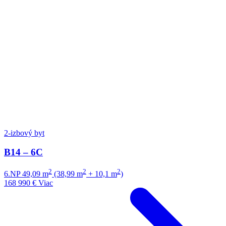
2-izbový byt
B14 – 6C
2
2
2
6.NP
49,09 m
(38,99 m
+ 10,1 m
)
168 990 €
Viac