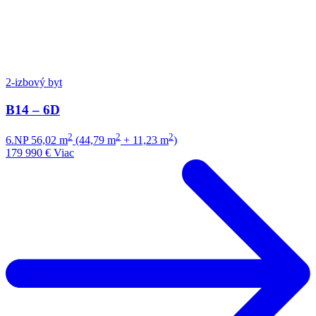
2-izbový byt
B14 – 6D
2
2
2
6.NP
56,02 m
(44,79 m
+ 11,23 m
)
179 990 €
Viac