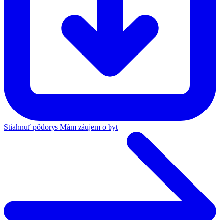
Stiahnuť pôdorys
Mám záujem o byt