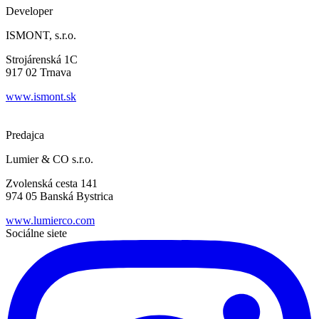
Developer
ISMONT, s.r.o.
Strojárenská 1C
917 02 Trnava
www.ismont.sk
Predajca
Lumier & CO s.r.o.
Zvolenská cesta 141
974 05 Banská Bystrica
www.lumierco.com
Sociálne siete