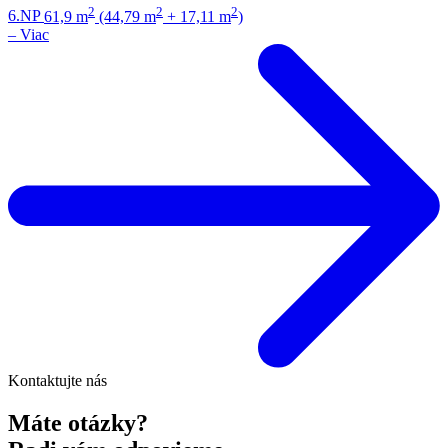
2
2
2
6.NP
61,9 m
(44,79 m
+ 17,11 m
)
–
Viac
Kontaktujte nás
Máte otázky?