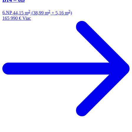
2
2
2
6.NP
44,15 m
(38,99 m
+ 5,16 m
)
165 990 €
Viac