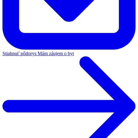
Stiahnuť pôdorys
Mám záujem o byt