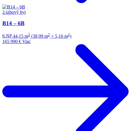
2-izbový byt
B14 – 6B
2
2
2
6.NP
44,15 m
(38,99 m
+ 5,16 m
)
165 990 €
Viac