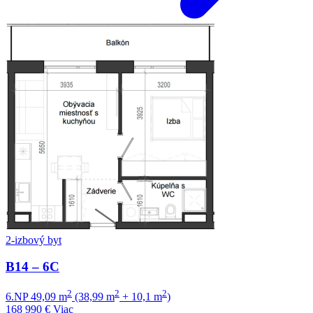
2-izbový byt
B14 – 6C
2
2
2
6.NP
49,09 m
(38,99 m
+ 10,1 m
)
168 990 €
Viac