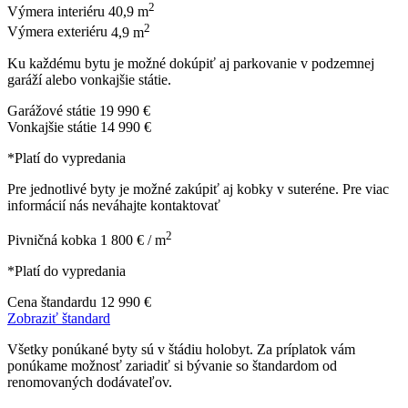
2
Výmera interiéru
40,9 m
2
Výmera exteriéru
4,9 m
Ku každému bytu je možné dokúpiť aj parkovanie v podzemnej
garáží alebo vonkajšie státie.
Garážové státie
19 990 €
Vonkajšie státie
14 990 €
*Platí do vypredania
Pre jednotlivé byty je možné zakúpiť aj kobky v suteréne. Pre viac
informácií nás neváhajte kontaktovať
2
Pivničná kobka
1 800 € / m
*Platí do vypredania
Cena štandardu
12 990 €
Zobraziť štandard
Všetky ponúkané byty sú v štádiu holobyt. Za príplatok vám
ponúkame možnosť zariadiť si bývanie so štandardom od
renomovaných dodávateľov.