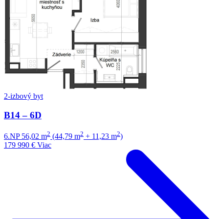
2-izbový byt
B14 – 6D
2
2
2
6.NP
56,02 m
(44,79 m
+ 11,23 m
)
179 990 €
Viac