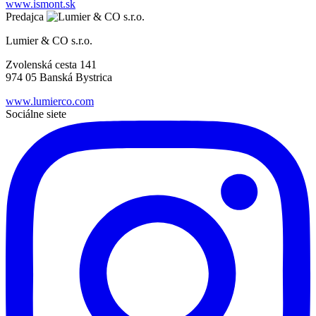
www.ismont.sk
Predajca
Lumier & CO s.r.o.
Zvolenská cesta 141
974 05 Banská Bystrica
www.lumierco.com
Sociálne siete