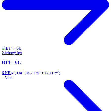
2-izbový byt
B14 – 6E
2
2
2
6.NP
61,9 m
(44,79 m
+ 17,11 m
)
–
Viac