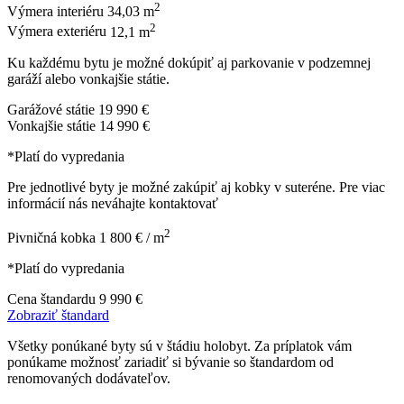
2
Výmera interiéru
34,03 m
2
Výmera exteriéru
12,1 m
Ku každému bytu je možné dokúpiť aj parkovanie v podzemnej
garáží alebo vonkajšie státie.
Garážové státie
19 990 €
Vonkajšie státie
14 990 €
*Platí do vypredania
Pre jednotlivé byty je možné zakúpiť aj kobky v suteréne. Pre viac
informácií nás neváhajte kontaktovať
2
Pivničná kobka
1 800 € / m
*Platí do vypredania
Cena štandardu
9 990 €
Zobraziť štandard
Všetky ponúkané byty sú v štádiu holobyt. Za príplatok vám
ponúkame možnosť zariadiť si bývanie so štandardom od
renomovaných dodávateľov.