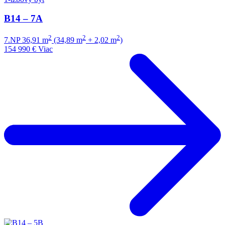
B14 – 7A
2
2
2
7.NP
36,91 m
(34,89 m
+ 2,02 m
)
154 990 €
Viac