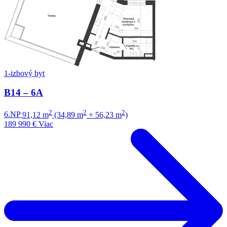
1-izbový byt
B14 – 6A
2
2
2
6.NP
91,12 m
(34,89 m
+ 56,23 m
)
189 990 €
Viac