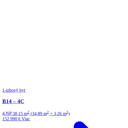
1-izbový byt
B14 – 4C
2
2
2
4.NP
38,15 m
(34,89 m
+ 3,26 m
)
152 990 €
Viac