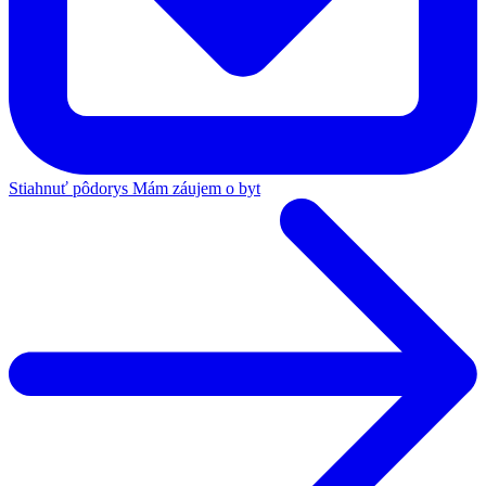
Stiahnuť pôdorys
Mám záujem o byt