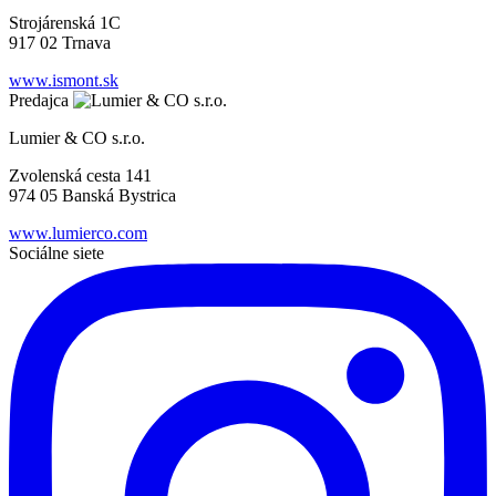
Strojárenská 1C
917 02 Trnava
www.ismont.sk
Predajca
Lumier & CO s.r.o.
Zvolenská cesta 141
974 05 Banská Bystrica
www.lumierco.com
Sociálne siete