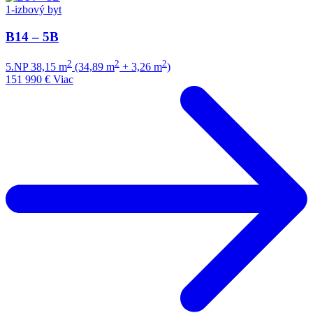
1-izbový byt
B14 – 5B
2
2
2
5.NP
38,15 m
(34,89 m
+ 3,26 m
)
151 990 €
Viac