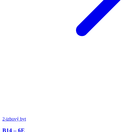
2-izbový byt
B14 – 6E