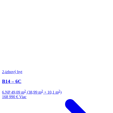
2-izbový byt
B14 – 6C
2
2
2
6.NP
49,09 m
(38,99 m
+ 10,1 m
)
168 990 €
Viac