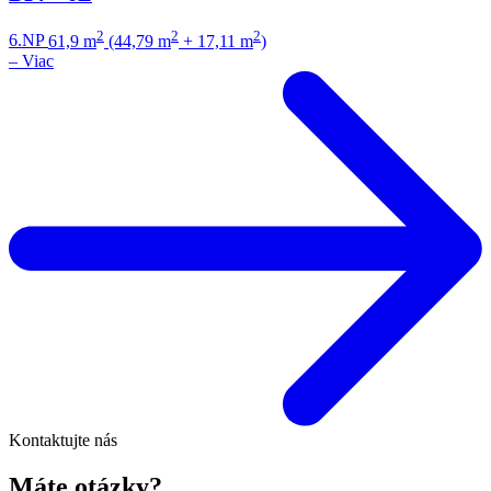
2
2
2
6.NP
61,9 m
(44,79 m
+ 17,11 m
)
–
Viac
Kontaktujte nás
Máte otázky?