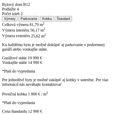
Bytový dom
B12
Podlažie
4
Počet izieb
2
Výmery
Parkovanie
Kobka
Štandard
2
Celková výmera
81,79 m
2
Výmera interiéru
56,17 m
2
Výmera exteriéru
25,62 m
Ku každému bytu je možné dokúpiť aj parkovanie v podzemnej
garáží alebo vonkajšie státie.
Garážové státie
19 990 €
Vonkajšie státie
14 990 €
*Platí do vypredania
Pre jednotlivé byty je možné zakúpiť aj kobky v suteréne. Pre viac
informácií nás neváhajte kontaktovať
2
Pivničná kobka
1 800 € / m
*Platí do vypredania
Cena štandardu
12 990 €