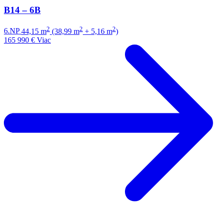
B14 – 6B
2
2
2
6.NP
44,15 m
(38,99 m
+ 5,16 m
)
165 990 €
Viac