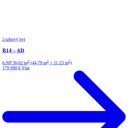
2-izbový byt
B14 – 6D
2
2
2
6.NP
56,02 m
(44,79 m
+ 11,23 m
)
179 990 €
Viac